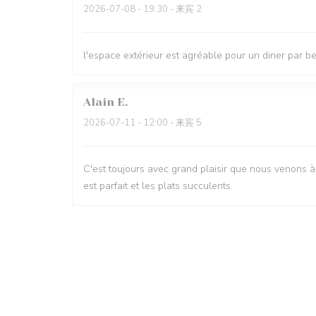
2026-07-08
- 19:30 - 来宾 2
l'espace extérieur est agréable pour un diner par 
Alain
E
2026-07-11
- 12:00 - 来宾 5
C'est toujours avec grand plaisir que nous venons à l'
est parfait et les plats succulents.