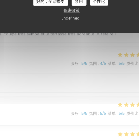
好的，全部接受
禁用
个性化
服务
:
5
/5
氛围
:
5
/5
菜单
:
5
/5
质价比
保密政策
undefined
ndé par une amie et on a bien fait d'y aller ! Le poulpe était incroyabl
s. Équipe très sympa et la terrasse très agréable. A refaire !!
服务
:
5
/5
氛围
:
4
/5
菜单
:
5
/5
质价比
服务
:
5
/5
氛围
:
5
/5
菜单
:
5
/5
质价比