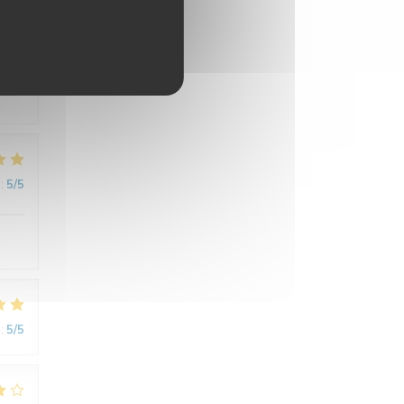
:
5
/5
ement
:
5
/5
:
5
/5