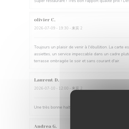
Super restaurant ! Très bon rapport qualité prix ! D
olivier
C
2026-07-09
- 19:30 - 来宾 2
Toujours un plaisir de venir à l'ébullition. La carte 
assiettes, un service impeccable dans un cadre plutôt 
terrasse ombragée le soir et sans courant d'air.
Laurent
D
2026-07-10
- 12:00 - 来宾 2
Une très bonne halte. Nous nous sommes régalés av
Andrea
G