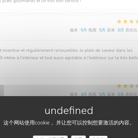
es plats gourmands et un très bon service !
服务
:
5
/5
氛围
:
5
/5
菜单
:
5
/5
质价比
est inventive et régulièrement renouvellée, le plein de saveur dans les
intime à l'intérieur et tout aussi agréable à l'extérieur sur la très bell
服务
:
4
/5
氛围
:
5
/5
菜单
:
5
/5
质价比
ec le poulpe du chef.
这个网站使用cookie， 并让您可以控制想要激活的内容。
L'EBULLITION