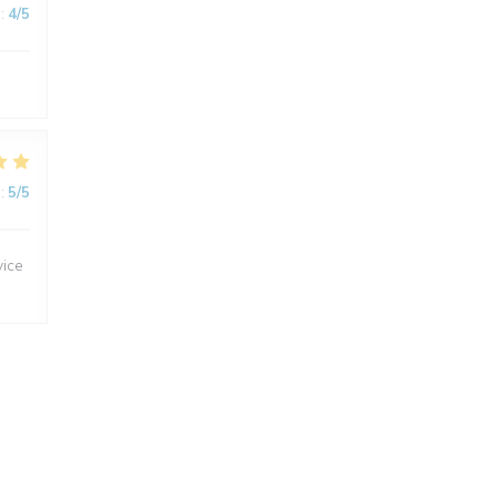
:
4
/5
:
5
/5
vice