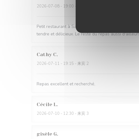
2026-07-08
- 19:00 - 来宾 2
Petit restaurant à Saint Laurent qui m'a été recomma
tendre et délicieux. Le reste du repas aussi d'ailleur
Cathy
C
2026-07-11
- 19:15 - 来宾 2
Repas excellent et recherché,
Cécile
L
2026-07-10
- 12:30 - 来宾 3
gisèle
G