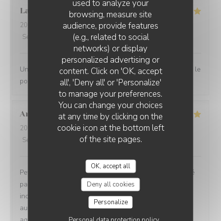
used to analyze your
Laurent
D
browsing, measure site
audience, provide features
2026-07-10
- 12:00 - Guests 2
(e.g., related to social
Service
:
4
/5
Ambiance
:
5
/5
Food
:
5
/5
Value
:
5
/5
networks) or display
personalized advertising or
L'EBULLITION
Une très bonne halte. Nous nous sommes régalés avec le
content. Click on 'OK, accept
poulpe du chef.
all', 'Deny all' or 'Personalize'
to manage your preferences.
You can change your choices
Andrea
G
at any time by clicking on the
cookie icon at the bottom left
2026-07-08
- 19:00 - Guests 2
of the site pages.
Service
:
5
/5
Ambiance
:
5
/5
Food
:
5
/5
Value
:
5
/5
OK, accept all
Petit restaurant à Saint Laurent qui m'a été recommandé
par une amie et on a bien fait d'y aller ! Le poulpe était
Deny all cookies
incroyablement tendre et délicieux. Le reste du repas
Personalize
aussi d'ailleurs. Équipe très sympa et la terrasse très
agréable. A refaire !!
Personal data protection policy