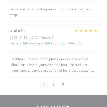
l'espace extérieur est agréable pour un diner par beau
temps
Alain
E
2026-07-11
- 12:00 - Guests 5
Service
:
5
/5
Ambiance
:
5
/5
Food
:
5
/5
Value
:
5
/5
C'est toujours avec grand plaisir que nous venons à
l'ébullition, c'est toujours très très bon. L'accueil est
magnifique, le service est parfait et les plats succulents.
1
2
3