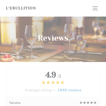
Personalizing your cookie choices
L'EBULLITION
Reviews
4.9
/5
Average rating —
1848 reviews
Service