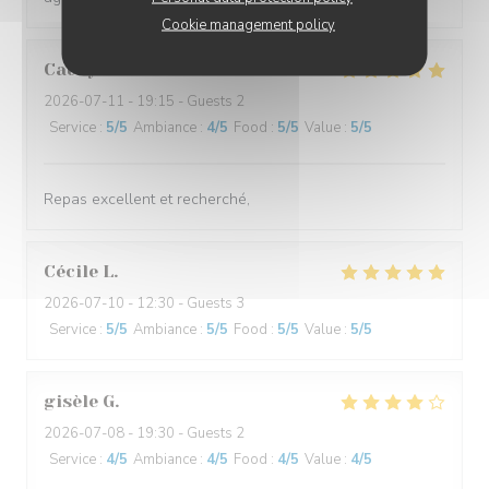
Cookie management policy
Cathy
C
2026-07-11
- 19:15 - Guests 2
Service
:
5
/5
Ambiance
:
4
/5
Food
:
5
/5
Value
:
5
/5
Repas excellent et recherché,
Cécile
L
2026-07-10
- 12:30 - Guests 3
Service
:
5
/5
Ambiance
:
5
/5
Food
:
5
/5
Value
:
5
/5
gisèle
G
2026-07-08
- 19:30 - Guests 2
Service
:
4
/5
Ambiance
:
4
/5
Food
:
4
/5
Value
:
4
/5