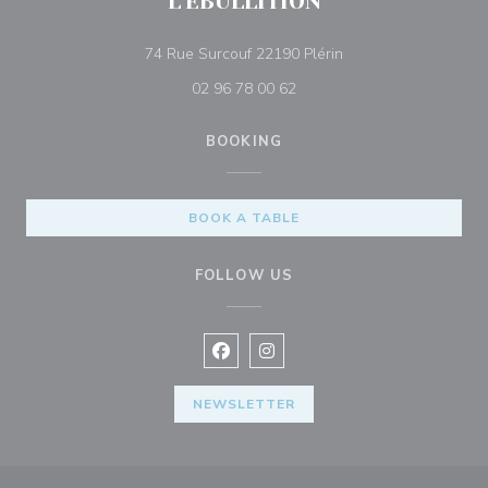
L'EBULLITION
((opens in a new wi
74 Rue Surcouf 22190 Plérin
02 96 78 00 62
BOOKING
BOOK A TABLE
FOLLOW US
Facebook ((opens in a new window
Instagram ((opens in a new w
NEWSLETTER