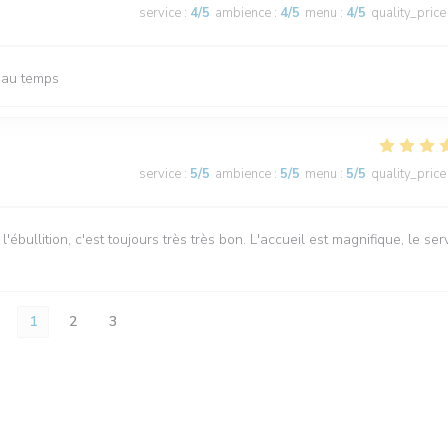
service
:
4
/5
ambience
:
4
/5
menu
:
4
/5
quality_price
beau temps
service
:
5
/5
ambience
:
5
/5
menu
:
5
/5
quality_price
ébullition, c'est toujours très très bon. L'accueil est magnifique, le ser
1
2
3