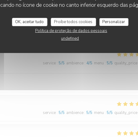
cando no ícone de cookie no canto inferior esquerdo das pági
service
:
5
/5
ambience
:
5
/5
menu
:
5
/5
quality_price
OK, aceitar tudo
Proíbe todos cookies
Personalizar
ndé par une amie et on a bien fait d'y aller ! Le poulpe était incroyabl
Política de proteção de dados pessoais
s. Équipe très sympa et la terrasse très agréable. A refaire !!
undefined
service
:
5
/5
ambience
:
4
/5
menu
:
5
/5
quality_price
service
:
5
/5
ambience
:
5
/5
menu
:
5
/5
quality_price