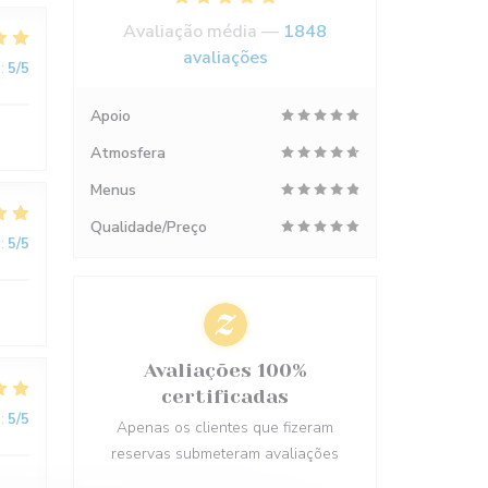
Avaliação média —
1848
avaliações
:
5
/5
Apoio
Atmosfera
Menus
Qualidade/Preço
:
5
/5
Avaliações 100%
certificadas
:
5
/5
Apenas os clientes que fizeram
reservas submeteram avaliações