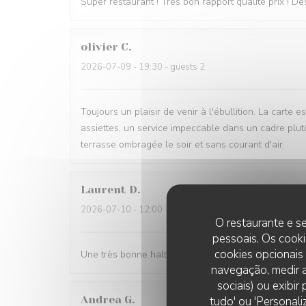
Super restaurant ! Très bon rapport qualité prix ! D
olivier
C
2026-07-09
- 19:30 - guests 2
Toujours un plaisir de venir à l'ébullition. La carte 
assiettes, un service impeccable dans un cadre plutôt 
terrasse ombragée le soir et sans courant d'air.
Laurent
D
2026-07-10
- 12:00 - guests 2
O restaurante e se
pessoais. Os cooki
cookies opcionais
Une très bonne halte. Nous nous sommes régalés av
navegação, medir a
sociais) ou exibi
Andrea
G
tudo' ou 'Personali