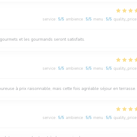
service
:
5
/5
ambience
:
5
/5
menu
:
5
/5
quality_price
 gourmets et les gourmands seront satisfaits.
service
:
5
/5
ambience
:
5
/5
menu
:
5
/5
quality_price
reuse à prix raisonnable, mais cette fois agréable séjour en terrasse.
service
:
5
/5
ambience
:
5
/5
menu
:
5
/5
quality_price