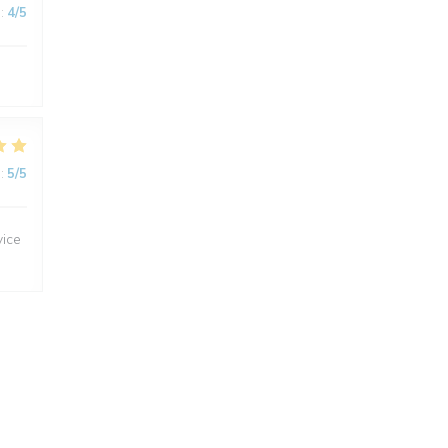
:
4
/5
:
5
/5
vice