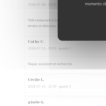
momento cli
2026-07-08
- 19:00 - guests 2
Petit restaurant à Saint Laurent qui m'a été recomma
tendre et délicieux. Le reste du repas aussi d'ailleur
Cathy
C
2026-07-11
- 19:15 - guests 2
Repas excellent et recherché,
Cécile
L
2026-07-10
- 12:30 - guests 3
gisèle
G