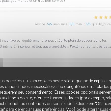
es plats gourmands et un très bon service !
service
:
5
/5
ambience
:
5
/5
menu
:
5
/5
quality_price
est inventive et régulièrement renouvellée, le plein de saveur dans les
intime à l'intérieur et tout aussi agréable à l'extérieur sur la très bell
service
:
4
/5
ambience
:
5
/5
menu
:
5
/5
quality_price
us parceiros utilizam cookies neste site, o que pode implicar
es denominados «necessários» são obrigatórios e instalados
 requerem seu consentimento. Esses cookies opcionais servem
ec le poulpe du chef.
 audiência do site, oferecer funcionalidades (por exemplo, re
r publicidade ou conteúdos personalizados. Clique em 'OK, aceit
zar' para gerenciar suas preferências. Você pode alterar suas
L'EBULLITION