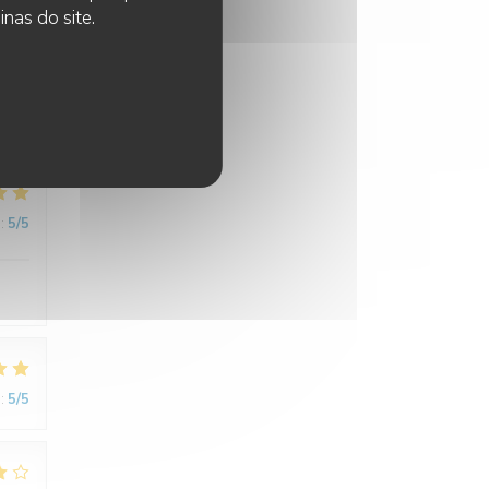
nas do site.
:
5
/5
ement
:
5
/5
:
5
/5