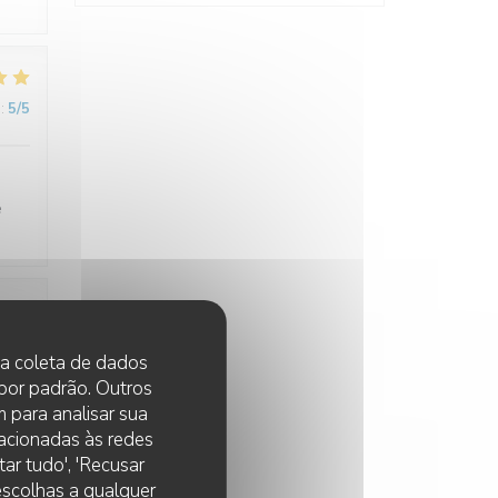
:
5
/5
e
:
5
/5
 na coleta de dados
 por padrão. Outros
 para analisar sua
lacionadas às redes
ar tudo', 'Recusar
 escolhas a qualquer