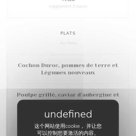
supplement 3 euros
PLATS
Au choix
Cochon Duroc, pommes de terre et
Légumes nouveaux
Poulpe grillé, caviar d'aubergine et
sauce vierge
retour de criée, petits pois à la
这个网站使用cookie， 并让您
française et jus d'arêtes
可以控制想要激活的内容。