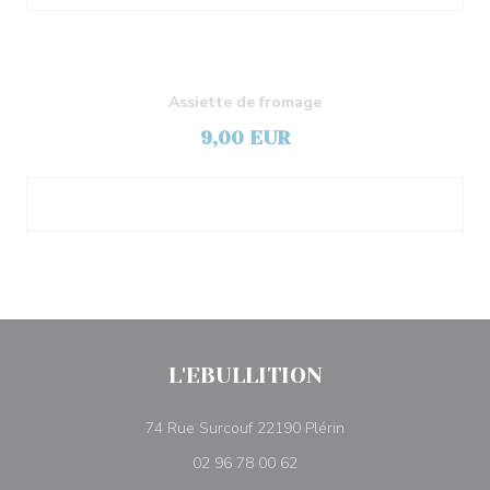
Assiette de fromage
9,00 EUR
L'EBULLITION
((在新窗口中打开))
74 Rue Surcouf 22190 Plérin
02 96 78 00 62