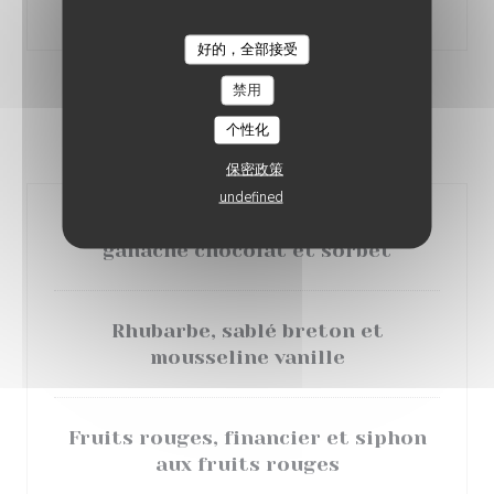
Supp 5 €
好的，全部接受
L'EBULLITION
禁用
DESSERTS
个性化
Au choix
保密政策
undefined
Rose des sables au chocolat,
ganache chocolat et sorbet
Rhubarbe, sablé breton et
mousseline vanille
Fruits rouges, financier et siphon
aux fruits rouges