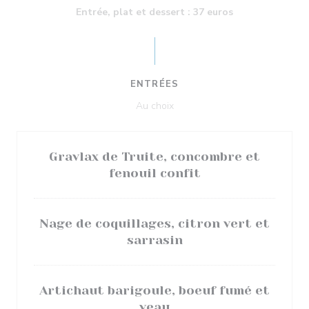
Entrée, plat et dessert : 37 euros
ENTRÉES
Au choix
Gravlax de Truite, concombre et
fenouil confit
Nage de coquillages, citron vert et
sarrasin
Artichaut barigoule, boeuf fumé et
veau