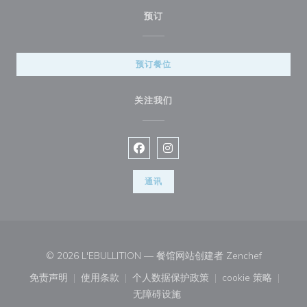
预订
预订餐位
关注我们
Facebook ((在新窗口中打开))
Instagram ((在新窗口中打开))
通讯
((在新窗口
© 2026 L'EBULLITION — 餐馆网站创建者
Zenchef
免责声明
使用条款
个人数据保护政策
cookie 策略
((在新窗口中打开))
((在新窗口中打开))
((在新窗口中打开))
((在新窗口中
无障碍设施
((在新窗口中打开))