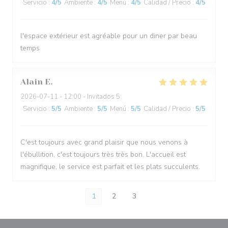
Servicio
:
4
/5
Ambiente
:
4
/5
Menú
:
4
/5
Calidad / Precio
:
4
/5
l'espace extérieur est agréable pour un diner par beau
temps
Alain
E
2026-07-11
- 12:00 - Invitados 5
Servicio
:
5
/5
Ambiente
:
5
/5
Menú
:
5
/5
Calidad / Precio
:
5
/5
C'est toujours avec grand plaisir que nous venons à
l'ébullition, c'est toujours très très bon. L'accueil est
magnifique, le service est parfait et les plats succulents.
1
2
3