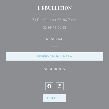
L'EBULLITION
((abre en una nueva 
74 Rue Surcouf 22190 Plérin
02 96 78 00 62
RESERVA
RESERVAR UNA MESA
SEGUIRNOS
Facebook ((abre en una nueva vent
Instagram ((abre en una nuev
BOLETÍN