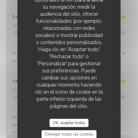
su navegación, medir la
audiencia del sitio, ofrecer
Laurent
D
funcionalidades (por ejemplo,
2026-07-10
- 12:00 - Invitados 2
relacionadas con redes
Servicio
:
4
/5
Ambiente
:
5
/5
Menú
:
5
/5
Calidad / Precio
:
5
/5
sociales) o mostrar publicidad
o contenidos personalizados.
L'EBULLITION
Haga clic en 'Aceptar todo',
Une très bonne halte. Nous nous sommes régalés avec le
'Rechazar todo' o
poulpe du chef.
'Personalizar' para gestionar
sus preferencias. Puede
cambiar sus opciones en
Andrea
G
cualquier momento haciendo
2026-07-08
- 19:00 - Invitados 2
clic en el icono de cookie en la
Servicio
:
5
/5
Ambiente
:
5
/5
Menú
:
5
/5
Calidad / Precio
:
5
/5
parte inferior izquierda de las
páginas del sitio.
Petit restaurant à Saint Laurent qui m'a été recommandé
OK, aceptar todas
par une amie et on a bien fait d'y aller ! Le poulpe était
incroyablement tendre et délicieux. Le reste du repas
Denegar todas las cookies