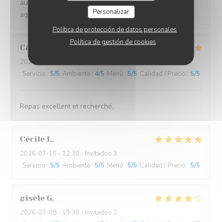
aussi d'ailleurs. Équipe très sympa et la terrasse très
Personalizar
agréable. A refaire !!
Política de protección de datos personales
Política de gestión de cookies
Cathy
C
2026-07-11
- 19:15 - Invitados 2
Servicio
:
5
/5
Ambiente
:
4
/5
Menú
:
5
/5
Calidad / Precio
:
5
/5
Repas excellent et recherché,
Cécile
L
2026-07-10
- 12:30 - Invitados 3
Servicio
:
5
/5
Ambiente
:
5
/5
Menú
:
5
/5
Calidad / Precio
:
5
/5
gisèle
G
2026-07-08
- 19:30 - Invitados 2