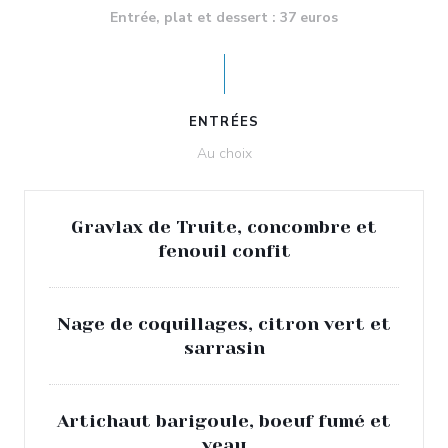
Entrée, plat et dessert : 37 euros
ENTRÉES
Au choix
Gravlax de Truite, concombre et
fenouil confit
Nage de coquillages, citron vert et
sarrasin
Artichaut barigoule, boeuf fumé et
veau