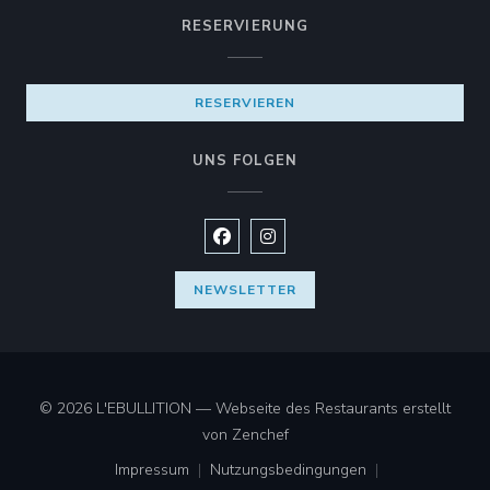
RESERVIERUNG
RESERVIEREN
UNS FOLGEN
Facebook ((öffnet ein neues Fenste
Instagram ((öffnet ein neues 
NEWSLETTER
© 2026 L'EBULLITION — Webseite des Restaurants erstellt
((öffnet ein neues Fenster))
von
Zenchef
Impressum
Nutzungsbedingungen
((öffnet ein neues Fenster))
((öffnet ein neues Fenster))