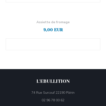
Assiette de fromage
9,00 EUR
L'EBULLITION
((öffnet ein neues Fen
74 Rue Surcouf 22190 Plérin
02 96 78 00 62