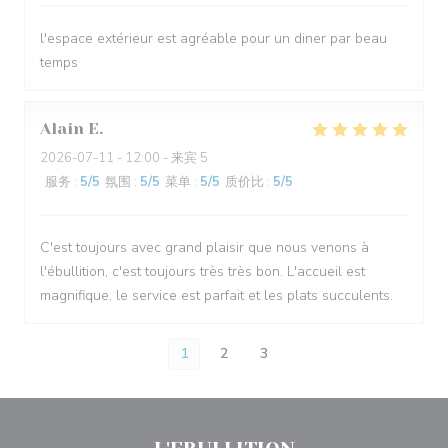
l'espace extérieur est agréable pour un diner par beau
temps
Alain
E
2026-07-11
- 12:00 - 来宾 5
服务
:
5
/5
氛围
:
5
/5
菜单
:
5
/5
质价比
:
5
/5
C'est toujours avec grand plaisir que nous venons à
l'ébullition, c'est toujours très très bon. L'accueil est
magnifique, le service est parfait et les plats succulents.
1
2
3