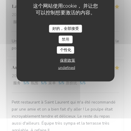
这个网站使用cookie， 并让您
Laurent
D
可以控制想要激活的内容。
2026-07-10
- 12:00 - 来宾 2
服务
:
4
/5
氛围
:
5
/5
菜单
:
5
/5
质价比
:
5
/5
好的，全部接受
L'EBULLITION
禁用
Une très bonne halte. Nous nous sommes régalés avec le
poulpe du chef.
个性化
保密政策
Andrea
G
undefined
2026-07-08
- 19:00 - 来宾 2
服务
:
5
/5
氛围
:
5
/5
菜单
:
5
/5
质价比
:
5
/5
Petit restaurant à Saint Laurent qui m'a été recommandé
par une amie et on a bien fait d'y aller ! Le poulpe était
incroyablement tendre et délicieux. Le reste du repas
aussi d'ailleurs. Équipe très sympa et la terrasse très
agréable. A refaire !!