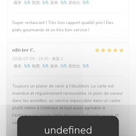
服务
:
5
/5
氛围
:
5
/5
菜单
:
5
/5
质价比
:
5
/5
Super restaurant ! Très bon rapport qualité prix ! Des
plats gourmands et un très bon service !
olivier
C
2026-07-09
- 19:30 - 来宾 2
服务
:
5
/5
氛围
:
5
/5
菜单
:
5
/5
质价比
:
5
/5
Toujours un plaisir de venir à l'ébullition. La carte est
inventive et régulièrement renouvellée, le plein de saveur
dans les assiettes, un service impeccable dans un cadre
plutôt intime à l'intérieur et tout aussi agréable à
l'extérieur sur la très belle terrasse ombragée le soir et
sans courant d'air.