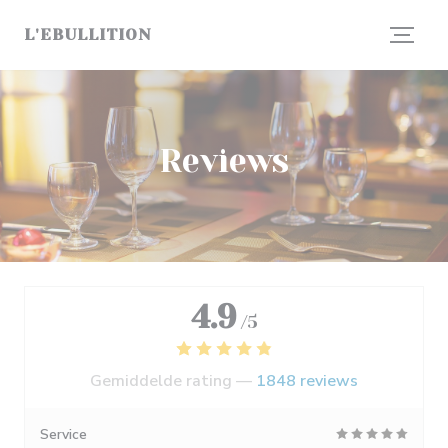
Cookies beheer paneel
L'EBULLITION
Reviews
4.9
/5
Gemiddelde rating —
1848 reviews
Service