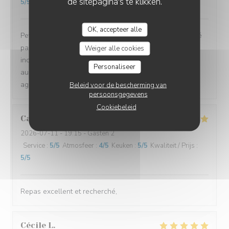
de sitepagina's te klikken.
5
/5
OK, accepteer alle
Petit restaurant à Saint Laurent qui m'a été recommandé
par une amie et on a bien fait d'y aller ! Le poulpe était
Weiger alle cookies
incroyablement tendre et délicieux. Le reste du repas
Personaliseer
aussi d'ailleurs. Équipe très sympa et la terrasse très
agréable. A refaire !!
Beleid voor de bescherming van
persoonsgegevens
Cookiebeleid
Cathy
C
2026-07-11
- 19:15 - Gasten 2
Service
:
5
/5
Atmosfeer
:
4
/5
Keuken
:
5
/5
Kwaliteit / Prijs
:
5
/5
Repas excellent et recherché,
Cécile
L