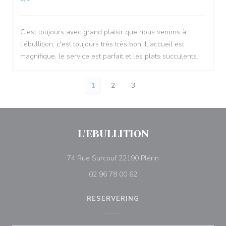
C'est toujours avec grand plaisir que nous venons à
l'ébullition, c'est toujours très très bon. L'accueil est
magnifique, le service est parfait et les plats succulents.
1
2
3
L'EBULLITION
((opent in een nieuw 
74 Rue Surcouf 22190 Plérin
02 96 78 00 62
RESERVERING