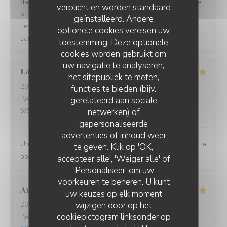
dans les assiettes, un service impeccable dans un cadre
verplicht en worden standaard
plutôt intime à l'intérieur et tout aussi agréable à
geïnstalleerd. Andere
l'extérieur sur la très belle terrasse ombragée le soir et
optionele cookies vereisen uw
sans courant d'air.
toestemming. Deze optionele
cookies worden gebruikt om
uw navigatie te analyseren,
Laurent
D
het sitepubliek te meten,
2026-07-10
- 12:00 - Gasten 2
functies te bieden (bijv.
Service
:
4
/5
Atmosfeer
:
5
/5
Keuken
:
5
/5
Kwaliteit / Prijs
:
gerelateerd aan sociale
netwerken) of
5
/5
gepersonaliseerde
L'EBULLITION
advertenties of inhoud weer
Une très bonne halte. Nous nous sommes régalés avec le
te geven. Klik op 'OK,
poulpe du chef.
accepteer alle', 'Weiger alle' of
'Personaliseer' om uw
voorkeuren te beheren. U kunt
Andrea
G
uw keuzes op elk moment
wijzigen door op het
2026-07-08
- 19:00 - Gasten 2
cookiepictogram linksonder op
Service
:
5
/5
Atmosfeer
:
5
/5
Keuken
:
5
/5
Kwaliteit / Prijs
: