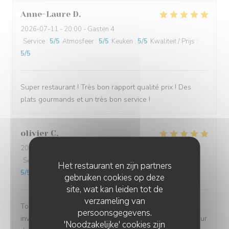
Anne-Laure
D
2026-07-11
- 20:00 - Gasten 4
Service
:
5
/5
Atmosfeer
:
5
/5
Keuken
:
5
/5
Kwaliteit / Prijs
:
5
/5
Super restaurant ! Très bon rapport qualité prix ! Des
plats gourmands et un très bon service !
olivier
C
2026-07-09
- 19:30 - Gasten 2
Service
:
5
/5
Atmosfeer
:
5
/5
Keuken
:
5
/5
Kwaliteit / Prijs
:
Het restaurant en zijn partners
5
/5
gebruiken cookies op deze
site, wat kan leiden tot de
verzameling van
Toujours un plaisir de venir à l'ébullition. La carte est
persoonsgegevens.
inventive et régulièrement renouvellée, le plein de saveur
'Noodzakelijke' cookies zijn