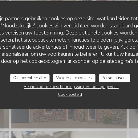
ijn partners gebruiken cookies op deze site, wat kan leiden to
Noodzakelijke' cookies zijn verplicht en worden standaard g
ies vereisen uw toestemming. Deze optionele cookies worden
seren, het sitepubliek te meten, functies te bieden (bijv. gere
rsonaliseerde advertenties of inhoud weer te geven. Klik op 'O
 'Personaliseer' om uw voorkeuren te beheren. U kunt uw keu
L'EBULLITION
 door op het cookiepictogram linksonder op de sitepagina's te
OK, accepteer alle
Weiger alle cookies
Personaliseer
Beleid voor de bescherming van persoonsgegevens
Cookiebeleid