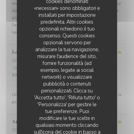
cookies denominati
inventive et régulièrement renouvellée, le plein de saveur
«necessari» sono obbligatori e
dans les assiettes, un service impeccable dans un cadre
installati per impostazione
plutôt intime à l'intérieur et tout aussi agréable à
predefinita. Altri cookies
l'extérieur sur la très belle terrasse ombragée le soir et
opzionali richiedono il tuo
sans courant d'air.
consenso. Questi cookies
opzionali servono per
analizzare la tua navigazione,
Laurent
D
misurare l'audience del sito,
2026-07-10
- 12:00 - Ospiti 2
fornire funzionalità (ad
Servizio
:
4
/5
Atmosfera
:
5
/5
Cucina
:
5
/5
Qualità / Prezzo
:
esempio, legate ai social
5
/5
network) o visualizzare
L'EBULLITION
pubblicità o contenuti
personalizzati. Clicca su
Une très bonne halte. Nous nous sommes régalés avec le
'Accetta tutto', 'Rifiuta tutto' o
poulpe du chef.
'Personalizza' per gestire le
tue preferenze. Puoi
modificare le tue scelte in
Andrea
G
qualsiasi momento cliccando
2026-07-08
- 19:00 - Ospiti 2
sull'icona del cookie in basso a