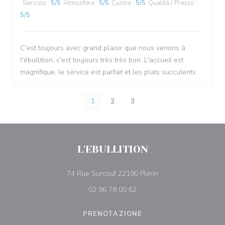
Servizio
:
5
/5
Atmosfera
:
5
/5
Cucina
:
5
/5
Qualità / Prezzo
:
5
/5
C'est toujours avec grand plaisir que nous venons à
l'ébullition, c'est toujours très très bon. L'accueil est
magnifique, le service est parfait et les plats succulents.
1
2
3
L'EBULLITION
((apre una nuova fine
74 Rue Surcouf 22190 Plérin
02 96 78 00 62
PRENOTAZIONE