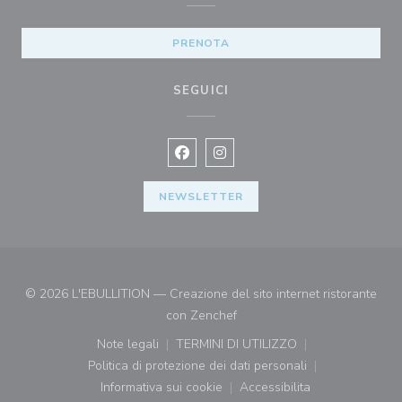
PRENOTA
SEGUICI
Facebook ((apre una nuova finestra)
Instagram ((apre una nuova fi
NEWSLETTER
© 2026 L'EBULLITION — Creazione del sito internet ristorante
((apre una nuova finestra))
con
Zenchef
Note legali
TERMINI DI UTILIZZO
((apre una nuova finestra))
((apre una nuova finestra))
Politica di protezione dei dati personali
((apre una nuova finestra))
Informativa sui cookie
Accessibilita
((apre una nuova finestra))
((apre una nuova finest