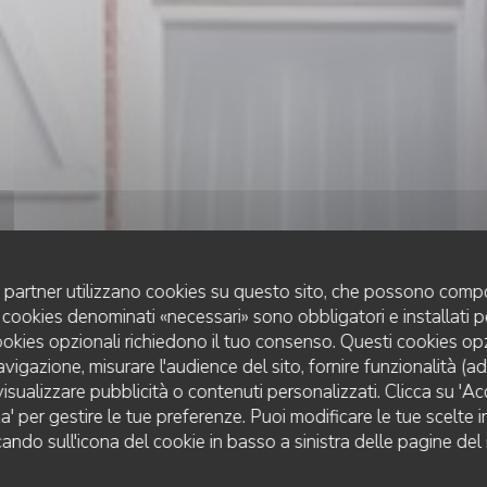
uoi partner utilizzano cookies su questo sito, che possono compo
 I cookies denominati «necessari» sono obbligatori e installati 
cookies opzionali richiedono il tuo consenso. Questi cookies o
avigazione, misurare l'audience del sito, fornire funzionalità (a
isualizzare pubblicità o contenuti personalizzati. Clicca su 'Acce
RISTORANTE BISTRONOMIQUE
•
PLÉRIN
za' per gestire le tue preferenze. Puoi modificare le tue scelte
L'EBULLITION
L'EBULLITION
cando sull'icona del cookie in basso a sinistra delle pagine del 