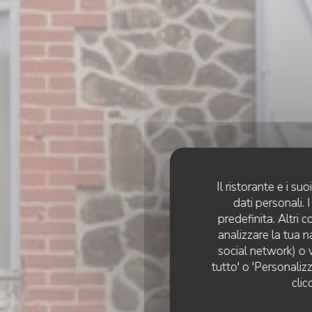
Il ristorante e i s
dati personali.
predefinita. Altri 
analizzare la tua n
social network) o v
tutto' o 'Personaliz
clic