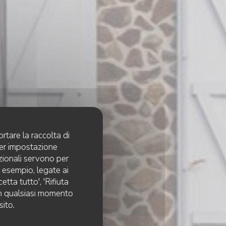
rtare la raccolta di
per impostazione
pzionali servono per
d esempio, legate ai
tta tutto', 'Rifiuta
 in qualsiasi momento
sito.