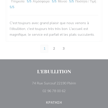
Υπηρεσία
:
5
/5
Ατμόσφαιρα
:
5
/5
Μενού
:
5
/5
Ποιότητα / Τιμή
:
5
/5
C'est toujours avec grand plaisir que nous venons à
l'ébullition, c'est toujours très très bon. L'accueil est
magnifique, le service est parfait et les plats succulents.
1
2
3
L'EBULLITION
((ανοίγει σε νέο παρά
74 Rue Surcouf 22190 Plérin
02 96 78 00 62
ΚΡΆΤΗΣΗ