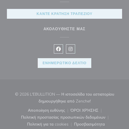
ΚΆΝΤΕ ΚΡΆΤΗΣΗ ΤΡΑΠΕΖΙΟΎ
ΑΚΟΛΟΥΘΉΣΤΕ ΜΑΣ
Facebook ((ανοίγει σε νέο παράθυρ
Instagram ((ανοίγει σε νέο π
ΕΝΗΜΕΡΩΤΙΚΌ ΔΕΛΤΊΟ
© 2026 L'EBULLITION — Η ιστοσελίδα του εστιατορίου
((ανοίγει σε νέο παρά
δημιουργήθηκε από
Zenchef
Αποποίηση ευθύνης
ΌΡΟΙ ΧΡΉΣΗΣ
((ανοίγει σε νέο παράθυρο))
((ανοίγει σε νέο παράθ
Πολιτική προστασίας προσωπικών δεδομένων
((ανοίγει σε νέο παράθυρο))
Πολιτική για τα cookies
Προσβασιμότητα
((ανοίγει σε νέο παράθυρο))
((ανοίγει σε νέο παρά