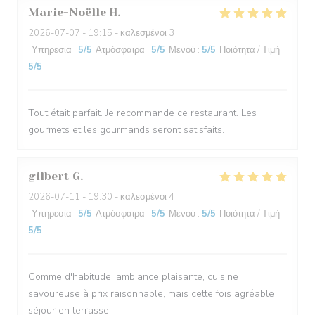
Marie-Noëlle
H
2026-07-07
- 19:15 - καλεσμένοι 3
Υπηρεσία
:
5
/5
Ατμόσφαιρα
:
5
/5
Μενού
:
5
/5
Ποιότητα / Τιμή
:
5
/5
Tout était parfait. Je recommande ce restaurant. Les
gourmets et les gourmands seront satisfaits.
gilbert
G
2026-07-11
- 19:30 - καλεσμένοι 4
Υπηρεσία
:
5
/5
Ατμόσφαιρα
:
5
/5
Μενού
:
5
/5
Ποιότητα / Τιμή
:
5
/5
Comme d'habitude, ambiance plaisante, cuisine
savoureuse à prix raisonnable, mais cette fois agréable
séjour en terrasse.