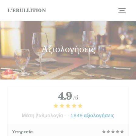
Πίνακας διαχείρισης "Μπισκότων" (Cookies)
L'EBULLITION
Αξιολογήσεις
4.9
/5
Μέση βαθμολογία —
1848 αξιολογήσεις
Υπηρεσία