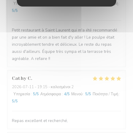
Υπηρεσία
:
5
/5
Ατμόσφαιρα
:
5
/5
Μενού
:
5
/5
Ποιότητα / Τιμή
:
5
/5
Petit restaurant à Saint Laurent qui m'a été recommandé
par une amie et on a bien fait d'y aller ! Le poulpe était
incroyablement tendre et délicieux. Le reste du repas
aussi d'ailleurs. Équipe très sympa et la terrasse très
agréable. A refaire !!
Cathy
C
2026-07-11
- 19:15 - καλεσμένοι 2
Υπηρεσία
:
5
/5
Ατμόσφαιρα
:
4
/5
Μενού
:
5
/5
Ποιότητα / Τιμή
:
5
/5
Repas excellent et recherché,