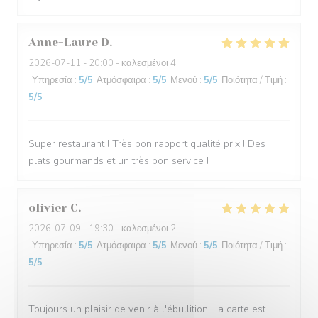
Anne-Laure
D
2026-07-11
- 20:00 - καλεσμένοι 4
Υπηρεσία
:
5
/5
Ατμόσφαιρα
:
5
/5
Μενού
:
5
/5
Ποιότητα / Τιμή
:
5
/5
Super restaurant ! Très bon rapport qualité prix ! Des
plats gourmands et un très bon service !
olivier
C
2026-07-09
- 19:30 - καλεσμένοι 2
Υπηρεσία
:
5
/5
Ατμόσφαιρα
:
5
/5
Μενού
:
5
/5
Ποιότητα / Τιμή
:
5
/5
Toujours un plaisir de venir à l'ébullition. La carte est