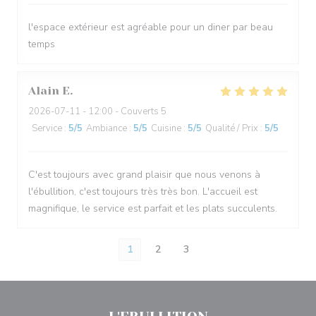
l'espace extérieur est agréable pour un diner par beau
temps
Alain
E
2026-07-11
- 12:00 - Couverts 5
Service
:
5
/5
Ambiance
:
5
/5
Cuisine
:
5
/5
Qualité / Prix
:
5
/5
C'est toujours avec grand plaisir que nous venons à
l'ébullition, c'est toujours très très bon. L'accueil est
magnifique, le service est parfait et les plats succulents.
1
2
3