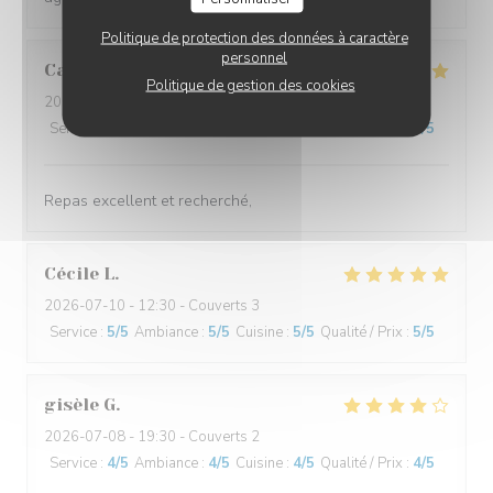
Politique de protection des données à caractère
personnel
Cathy
C
Politique de gestion des cookies
2026-07-11
- 19:15 - Couverts 2
Service
:
5
/5
Ambiance
:
4
/5
Cuisine
:
5
/5
Qualité / Prix
:
5
/5
Repas excellent et recherché,
Cécile
L
2026-07-10
- 12:30 - Couverts 3
Service
:
5
/5
Ambiance
:
5
/5
Cuisine
:
5
/5
Qualité / Prix
:
5
/5
gisèle
G
2026-07-08
- 19:30 - Couverts 2
Service
:
4
/5
Ambiance
:
4
/5
Cuisine
:
4
/5
Qualité / Prix
:
4
/5