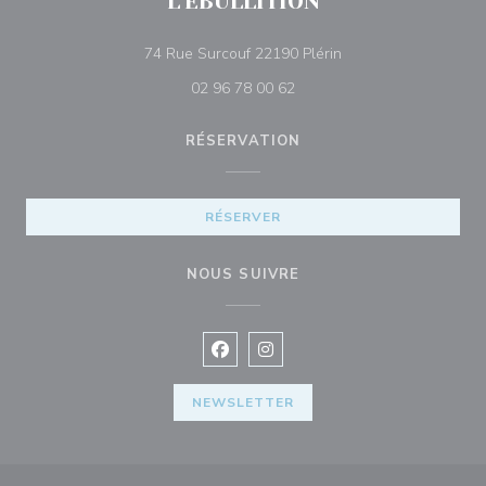
L'EBULLITION
((ouvre une nouvelle 
74 Rue Surcouf 22190 Plérin
02 96 78 00 62
RÉSERVATION
RÉSERVER
NOUS SUIVRE
Facebook ((ouvre une nouvelle fenê
Instagram ((ouvre une nouvell
NEWSLETTER