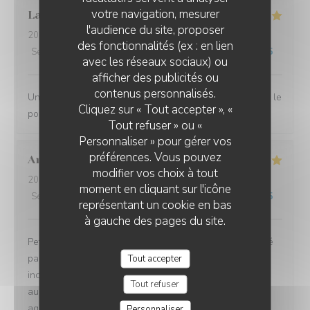
votre navigation, mesurer
Laurent
D
l'audience du site, proposer
2026-07-10
- 12:00 - Couverts 2
des fonctionnalités (ex : en lien
Service
:
4
/5
Ambiance
:
5
/5
Cuisine
:
5
/5
Qualité / Prix
:
5
/5
avec les réseaux sociaux) ou
afficher des publicités ou
L'EBULLITION
contenus personnalisés.
Une très bonne halte. Nous nous sommes régalés avec le
Cliquez sur « Tout accepter », «
poulpe du chef.
Tout refuser » ou «
Personnaliser » pour gérer vos
préférences. Vous pouvez
Andrea
G
modifier vos choix à tout
2026-07-08
- 19:00 - Couverts 2
moment en cliquant sur l'icône
Service
:
5
/5
Ambiance
:
5
/5
Cuisine
:
5
/5
Qualité / Prix
:
5
/5
représentant un cookie en bas
à gauche des pages du site.
Petit restaurant à Saint Laurent qui m'a été recommandé
par une amie et on a bien fait d'y aller ! Le poulpe était
Tout accepter
incroyablement tendre et délicieux. Le reste du repas
Tout refuser
aussi d'ailleurs. Équipe très sympa et la terrasse très
agréable. A refaire !!
Personnaliser