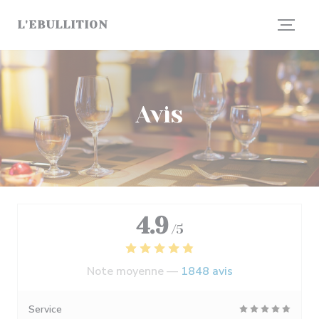
Personnalisation de vos choix en matière de cookies
L'EBULLITION
Avis
4.9
/5
Note moyenne —
1848 avis
Service