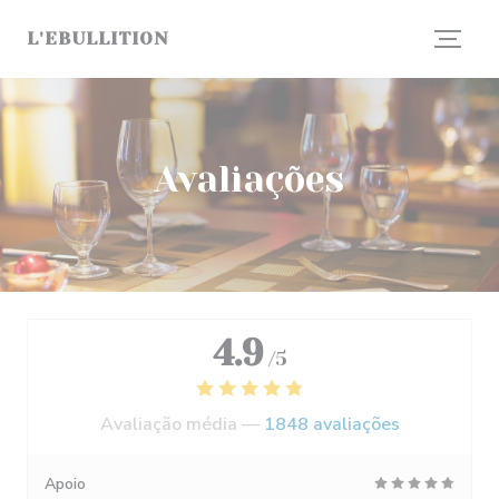
Painel de Gerenciamento de Cookies
L'EBULLITION
Avaliações
4.9
/5
Avaliação média —
1848 avaliações
Apoio