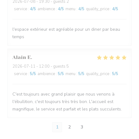
2026-07-08
- 19:30 - guests 2
service
:
4
/5
ambience
:
4
/5
menu
:
4
/5
quality_price
:
4
/5
l'espace extérieur est agréable pour un diner par beau
temps
Alain
E
2026-07-11
- 12:00 - guests 5
service
:
5
/5
ambience
:
5
/5
menu
:
5
/5
quality_price
:
5
/5
C'est toujours avec grand plaisir que nous venons à
l'ébullition, c'est toujours très très bon. L'accueil est
magnifique, le service est parfait et les plats succulents.
1
2
3