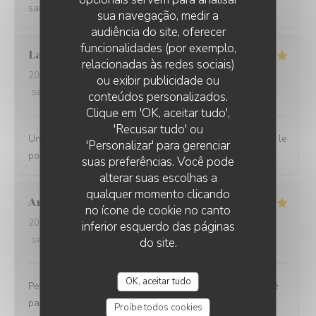
sans courant d'air.
sua navegação, medir a
audiência do site, oferecer
funcionalidades (por exemplo,
Laurent
D
relacionadas às redes sociais)
2026-07-10
- 12:00 - guests 2
ou exibir publicidade ou
service
:
4
/5
ambience
:
5
/5
menu
:
5
/5
quality_price
:
5
/5
conteúdos personalizados.
L'EBULLITION
Clique em 'OK, aceitar tudo',
'Recusar tudo' ou
Une très bonne halte. Nous nous sommes régalés avec le
'Personalizar' para gerenciar
poulpe du chef.
suas preferências. Você pode
alterar suas escolhas a
qualquer momento clicando
Andrea
G
no ícone de cookie no canto
2026-07-08
- 19:00 - guests 2
inferior esquerdo das páginas
service
:
5
/5
ambience
:
5
/5
menu
:
5
/5
quality_price
:
5
/5
do site.
OK, aceitar tudo
Petit restaurant à Saint Laurent qui m'a été recommandé
par une amie et on a bien fait d'y aller ! Le poulpe était
Proíbe todos cookies