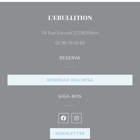
L'EBULLITION
((abre numa nova jan
74 Rue Surcouf 22190 Plérin
02 96 78 00 62
RESERVA
RESERVAR UMA MESA
SIGA-NOS
Facebook ((abre numa nova janela))
Instagram ((abre numa nova ja
NEWSLETTER