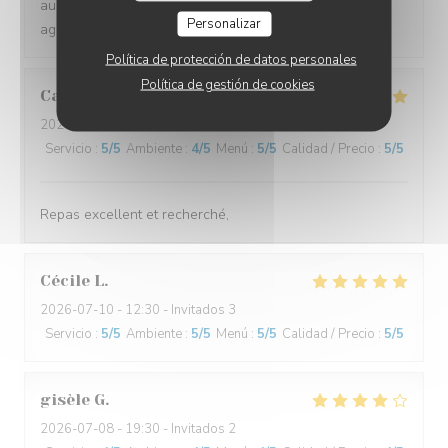
aussi d'ailleurs. Équipe très sympa et la terrasse très
Personalizar
agréable. A refaire !!
Política de protección de datos personales
Política de gestión de cookies
Cathy
C
2026-07-11
- 19:15 - Invitados 2
Servicio
:
5
/5
Ambiente
:
4
/5
Menú
:
5
/5
Calidad / Precio
:
5
/5
Repas excellent et recherché,
Cécile
L
2026-07-10
- 12:30 - Invitados 3
Servicio
:
5
/5
Ambiente
:
5
/5
Menú
:
5
/5
Calidad / Precio
:
5
/5
gisèle
G
2026-07-08
- 19:30 - Invitados 2