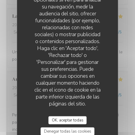
su navegación, medir la
audiencia del sitio, ofrecer
Laurent
D
funcionalidades (por ejemplo,
2026-07-10
- 12:00 - Invitados 2
relacionadas con redes
Servicio
:
4
/5
Ambiente
:
5
/5
Menú
:
5
/5
Calidad / Precio
:
5
/5
sociales) o mostrar publicidad
o contenidos personalizados.
L'EBULLITION
Haga clic en 'Aceptar todo',
Une très bonne halte. Nous nous sommes régalés avec le
'Rechazar todo' o
poulpe du chef.
'Personalizar' para gestionar
sus preferencias. Puede
cambiar sus opciones en
Andrea
G
cualquier momento haciendo
2026-07-08
- 19:00 - Invitados 2
clic en el icono de cookie en la
Servicio
:
5
/5
Ambiente
:
5
/5
Menú
:
5
/5
Calidad / Precio
:
5
/5
parte inferior izquierda de las
páginas del sitio.
Petit restaurant à Saint Laurent qui m'a été recommandé
OK, aceptar todas
par une amie et on a bien fait d'y aller ! Le poulpe était
incroyablement tendre et délicieux. Le reste du repas
Denegar todas las cookies