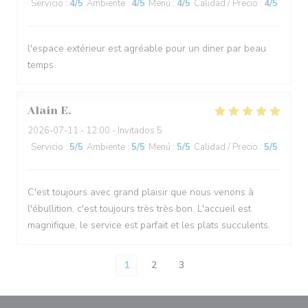
Servicio
:
4
/5
Ambiente
:
4
/5
Menú
:
4
/5
Calidad / Precio
:
4
/5
l'espace extérieur est agréable pour un diner par beau
temps
Alain
E
2026-07-11
- 12:00 - Invitados 5
Servicio
:
5
/5
Ambiente
:
5
/5
Menú
:
5
/5
Calidad / Precio
:
5
/5
C'est toujours avec grand plaisir que nous venons à
l'ébullition, c'est toujours très très bon. L'accueil est
magnifique, le service est parfait et les plats succulents.
1
2
3