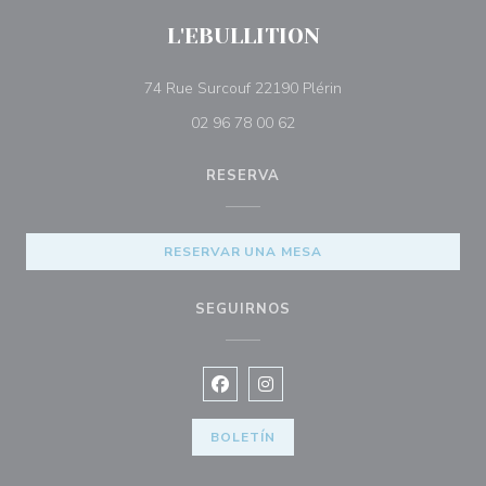
L'EBULLITION
((abre en una nueva 
74 Rue Surcouf 22190 Plérin
02 96 78 00 62
RESERVA
RESERVAR UNA MESA
SEGUIRNOS
Facebook ((abre en una nueva vent
Instagram ((abre en una nuev
BOLETÍN