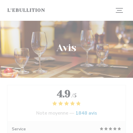
Personnalisation de vos choix en matière de cookies
L'EBULLITION
Avis
4.9
/5
Note moyenne —
1848 avis
Service