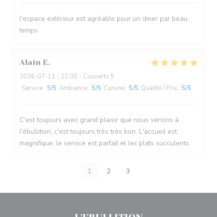
l'espace extérieur est agréable pour un diner par beau
temps
Alain
E
2026-07-11
- 12:00 - Couverts 5
Service
:
5
/5
Ambiance
:
5
/5
Cuisine
:
5
/5
Qualité / Prix
:
5
/5
C'est toujours avec grand plaisir que nous venons à
l'ébullition, c'est toujours très très bon. L'accueil est
magnifique, le service est parfait et les plats succulents.
1
2
3