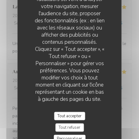
votre navigation, mesurer
Laurent
D
l'audience du site, proposer
2026-07-10
- 12:00 - Couverts 2
des fonctionnalités (ex : en lien
Service
:
4
/5
Ambiance
:
5
/5
Cuisine
:
5
/5
Qualité / Prix
:
5
/5
avec les réseaux sociaux) ou
afficher des publicités ou
L'EBULLITION
contenus personnalisés.
Une très bonne halte. Nous nous sommes régalés avec le
Cliquez sur « Tout accepter », «
poulpe du chef.
Tout refuser » ou «
Personnaliser » pour gérer vos
préférences. Vous pouvez
Andrea
G
modifier vos choix à tout
2026-07-08
- 19:00 - Couverts 2
moment en cliquant sur l'icône
Service
:
5
/5
Ambiance
:
5
/5
Cuisine
:
5
/5
Qualité / Prix
:
5
/5
représentant un cookie en bas
à gauche des pages du site.
Petit restaurant à Saint Laurent qui m'a été recommandé
par une amie et on a bien fait d'y aller ! Le poulpe était
Tout accepter
incroyablement tendre et délicieux. Le reste du repas
Tout refuser
aussi d'ailleurs. Équipe très sympa et la terrasse très
agréable. A refaire !!
Personnaliser