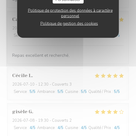
Politique de protection des données à caractère
personnel
Cathy
C
Politique de gestion des cookies
2026-07-11
- 19:15 - Couverts 2
Service
:
5
/5
Ambiance
:
4
/5
Cuisine
:
5
/5
Qualité / Prix
:
5
/5
Repas excellent et recherché,
Cécile
L
2026-07-10
- 12:30 - Couverts 3
Service
:
5
/5
Ambiance
:
5
/5
Cuisine
:
5
/5
Qualité / Prix
:
5
/5
gisèle
G
2026-07-08
- 19:30 - Couverts 2
Service
:
4
/5
Ambiance
:
4
/5
Cuisine
:
4
/5
Qualité / Prix
:
4
/5