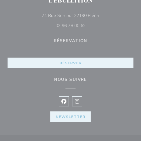
L'EBULLITION
((ouvre une nouvelle 
74 Rue Surcouf 22190 Plérin
02 96 78 00 62
RÉSERVATION
RÉSERVER
NOUS SUIVRE
Facebook ((ouvre une nouvelle fenê
Instagram ((ouvre une nouvell
NEWSLETTER