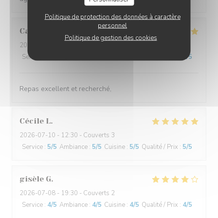
Politique de protection des données à caractère
personnel
Cathy
C
Politique de gestion des cookies
2026-07-11
- 19:15 - Couverts 2
Service
:
5
/5
Ambiance
:
4
/5
Cuisine
:
5
/5
Qualité / Prix
:
5
/5
Repas excellent et recherché,
Cécile
L
2026-07-10
- 12:30 - Couverts 3
Service
:
5
/5
Ambiance
:
5
/5
Cuisine
:
5
/5
Qualité / Prix
:
5
/5
gisèle
G
2026-07-08
- 19:30 - Couverts 2
Service
:
4
/5
Ambiance
:
4
/5
Cuisine
:
4
/5
Qualité / Prix
:
4
/5