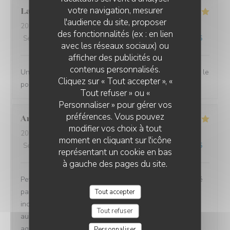
votre navigation, mesurer
Laurent
D
l'audience du site, proposer
2026-07-10
- 12:00 - Couverts 2
des fonctionnalités (ex : en lien
Service
:
4
/5
Ambiance
:
5
/5
Cuisine
:
5
/5
Qualité / Prix
:
5
/5
avec les réseaux sociaux) ou
afficher des publicités ou
L'EBULLITION
contenus personnalisés.
Une très bonne halte. Nous nous sommes régalés avec le
Cliquez sur « Tout accepter », «
poulpe du chef.
Tout refuser » ou «
Personnaliser » pour gérer vos
préférences. Vous pouvez
Andrea
G
modifier vos choix à tout
2026-07-08
- 19:00 - Couverts 2
moment en cliquant sur l'icône
Service
:
5
/5
Ambiance
:
5
/5
Cuisine
:
5
/5
Qualité / Prix
:
5
/5
représentant un cookie en bas
à gauche des pages du site.
Petit restaurant à Saint Laurent qui m'a été recommandé
par une amie et on a bien fait d'y aller ! Le poulpe était
Tout accepter
incroyablement tendre et délicieux. Le reste du repas
Tout refuser
aussi d'ailleurs. Équipe très sympa et la terrasse très
agréable. A refaire !!
Personnaliser