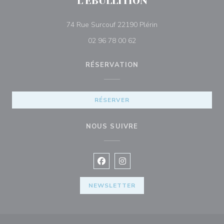
L'EBULLITION
((ouvre une nouvelle 
74 Rue Surcouf 22190 Plérin
02 96 78 00 62
RÉSERVATION
RÉSERVER
NOUS SUIVRE
Facebook ((ouvre une nouvelle fenê
Instagram ((ouvre une nouvell
NEWSLETTER