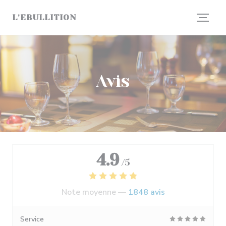
Personnalisation de vos choix en matière de cookies
L'EBULLITION
Avis
4.9
/5
Note moyenne —
1848 avis
Service