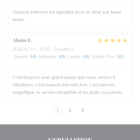
l'espace extérieur est agréable pour un diner par beau
temps
Alain
E
2026-07-11
- 12:00 - Couverts 5
Service
:
5
/5
Ambiance
:
5
/5
Cuisine
:
5
/5
Qualité / Prix
:
5
/5
C'est toujours avec grand plaisir que nous venons à
l'ébullition, c'est toujours très très bon. L'accueil est
magnifique, le service est parfait et les plats succulents.
1
2
3