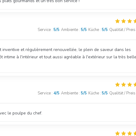
es plats gourmands et un très bon service !
Service
:
5
/5
Ambiente
:
5
/5
Küche
:
5
/5
Qualität / Preis
est inventive et régulièrement renouvellée, le plein de saveur dans les
intime à l'intérieur et tout aussi agréable à l'extérieur sur la très bell
Service
:
4
/5
Ambiente
:
5
/5
Küche
:
5
/5
Qualität / Preis
ec le poulpe du chef.
L'EBULLITION