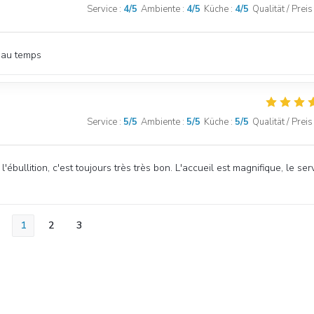
Service
:
4
/5
Ambiente
:
4
/5
Küche
:
4
/5
Qualität / Preis
beau temps
Service
:
5
/5
Ambiente
:
5
/5
Küche
:
5
/5
Qualität / Preis
ébullition, c'est toujours très très bon. L'accueil est magnifique, le ser
1
2
3