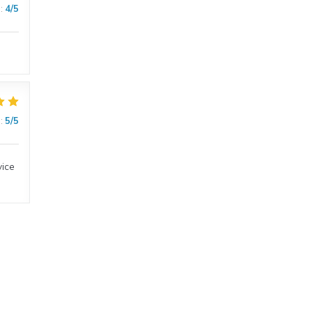
:
4
/5
:
5
/5
vice