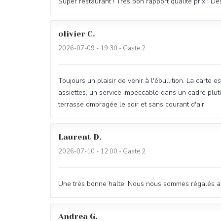
Super restaurant ! Très bon rapport qualité prix ! D
olivier
C
2026-07-09
- 19:30 - Gäste 2
Toujours un plaisir de venir à l'ébullition. La carte 
assiettes, un service impeccable dans un cadre plutôt 
terrasse ombragée le soir et sans courant d'air.
Laurent
D
2026-07-10
- 12:00 - Gäste 2
Une très bonne halte. Nous nous sommes régalés av
Andrea
G