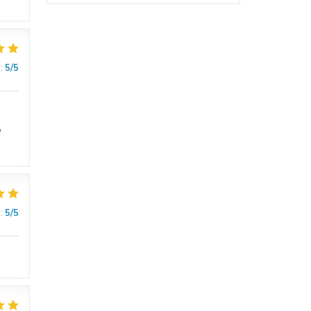
:
5
/5
e
:
5
/5