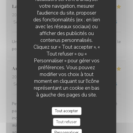
votre navigation, mesurer
Laurent
D
l'audience du site, proposer
2026-07-10
- 12:00 - Couverts 2
des fonctionnalités (ex : en lien
Service
:
4
/5
Ambiance
:
5
/5
Cuisine
:
5
/5
Qualité / Prix
:
5
/5
avec les réseaux sociaux) ou
afficher des publicités ou
L'EBULLITION
contenus personnalisés.
Une très bonne halte. Nous nous sommes régalés avec le
Cliquez sur « Tout accepter », «
poulpe du chef.
Tout refuser » ou «
Personnaliser » pour gérer vos
préférences. Vous pouvez
Andrea
G
modifier vos choix à tout
2026-07-08
- 19:00 - Couverts 2
moment en cliquant sur l'icône
Service
:
5
/5
Ambiance
:
5
/5
Cuisine
:
5
/5
Qualité / Prix
:
5
/5
représentant un cookie en bas
à gauche des pages du site.
Petit restaurant à Saint Laurent qui m'a été recommandé
par une amie et on a bien fait d'y aller ! Le poulpe était
Tout accepter
incroyablement tendre et délicieux. Le reste du repas
Tout refuser
aussi d'ailleurs. Équipe très sympa et la terrasse très
agréable. A refaire !!
Personnaliser