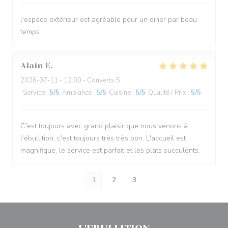
l'espace extérieur est agréable pour un diner par beau
temps
Alain
E
2026-07-11
- 12:00 - Couverts 5
Service
:
5
/5
Ambiance
:
5
/5
Cuisine
:
5
/5
Qualité / Prix
:
5
/5
C'est toujours avec grand plaisir que nous venons à
l'ébullition, c'est toujours très très bon. L'accueil est
magnifique, le service est parfait et les plats succulents.
1
2
3