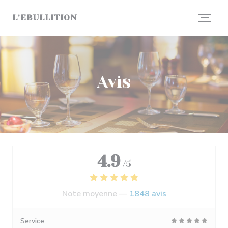
Personnalisation de vos choix en matière de cookies
L'EBULLITION
Avis
4.9
/5
Note moyenne —
1848 avis
Service