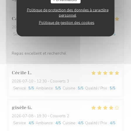
Politique de protection des données à caractère
personnel
Cathy
C
Politique de gestion des cookies
2026-07-11
- 19:15 - Couverts 2
Service
:
5
/5
Ambiance
:
4
/5
Cuisine
:
5
/5
Qualité / Prix
:
5
/5
Repas excellent et recherché,
Cécile
L
2026-07-10
- 12:30 - Couverts 3
Service
:
5
/5
Ambiance
:
5
/5
Cuisine
:
5
/5
Qualité / Prix
:
5
/5
gisèle
G
2026-07-08
- 19:30 - Couverts 2
Service
:
4
/5
Ambiance
:
4
/5
Cuisine
:
4
/5
Qualité / Prix
:
4
/5