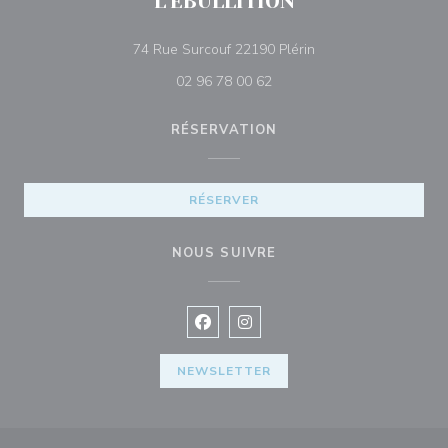
L'EBULLITION
((ouvre une nouvelle 
74 Rue Surcouf 22190 Plérin
02 96 78 00 62
RÉSERVATION
RÉSERVER
NOUS SUIVRE
Facebook ((ouvre une nouvelle fenê
Instagram ((ouvre une nouvell
NEWSLETTER